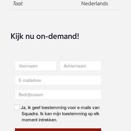
product data en e-commerce
. Met concrete
klantcases en voorbeelden kom je te weten hoe
onze slimme AI-oplossingen al dagelijks het
verschil maken voor retailers, groothandels en
fabrikanten met grote productassortimenten.
Ook AI Agents komen aan bod:
deze
zelfstandige AI-modellen kunnen zelfstandig
taken uitvoeren. Ze begrijpen doelstellingen,
nemen beslissingen en voeren opdrachten
autonoom uit, terwijl ze continu leren van hun
fouten. Hiermee vormen AI Agents een ideaal
hulpmiddel in het beheren, verbeteren en
bewaken van jouw productdata.
Wat Kan Je Verwachten?