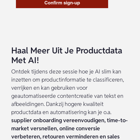
Verdieping in AI-toepassingen binnen PIM:
leer hoe je AI inzet voor classificatie,
verrijking en geautomatiseerde
contentcreatie van productdata.
Concrete klantcases en voorbeelden:
ontdek hoe andere bedrijven succes
boeken met behulp van AI.
Introductie tot AI Agents:
verken de
mogelijkheden van zelfstandige AI-
modellen die jouw product data naar een
hoger niveau tillen.
Interactieve sessie met polls, vragen en
challenges:
denk actief mee, stel vragen en
toets jouw eigen PIM-uitdagingen aan
slimme AI-oplossingen.