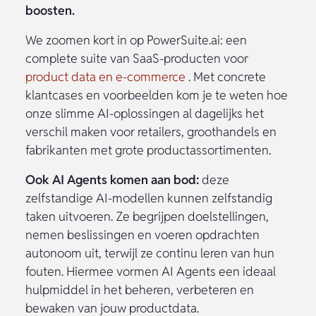
Voor Wie Is Deze Sessie?
Product Data Managers
Category Managers
E-commerce specialisten
Marketing professionals
Spreker:
Guus van de Mond
- Founder & Partner
Squadra Machine Learning Company
Meld je nu aan!