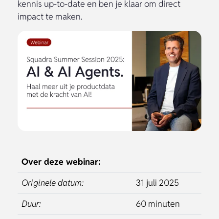
Haal Meer Uit Je Productdata
Met AI!
Ontdek tijdens deze sessie hoe je AI slim kan
inzetten om productinformatie te classificeren,
verrijken en kan gebruiken voor
geautomatiseerde contentcreatie van tekst en
afbeeldingen. Dankzij hogere kwaliteit
productdata en automatisering kan je o.a.
supplier onboarding vereenvoudigen, time-to-
market versnellen, online conversie
verbeteren, retouren verminderen en sales
boosten.
We zoomen kort in op PowerSuite.ai: een
complete suite van SaaS-producten voor