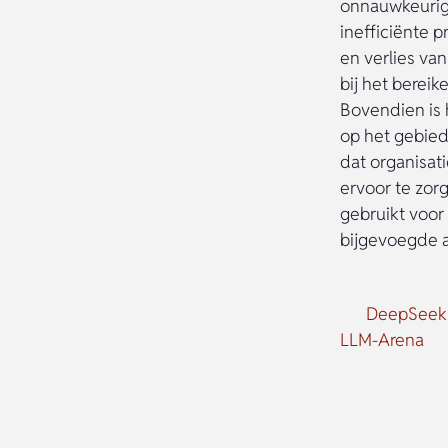
onnauwkeurig, 
inefficiënte 
en verlies va
bij het berei
Bovendien is 
op het gebied
dat organisat
ervoor te zor
gebruikt voor
bijgevoegde a
DeepSeek: 
LLM-Arena