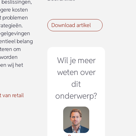
 beslissingen,
ogere kosten
ot problemen
Download artikel
rategieën.
regelgevingen
entieel belang
nteren om
n worden
Wil je meer
en wij het
weten over
dit
onderwerp?
 van retail