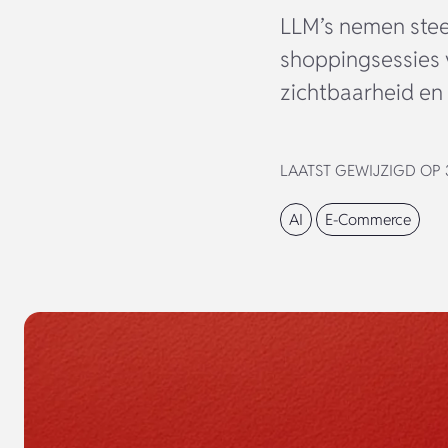
LLM’s nemen steed
shoppingsessies 
zichtbaarheid en
LAATST GEWIJZIGD OP 3
AI
E-Commerce