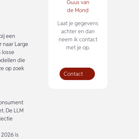
Guus van
de Mond
Laat je gegevens
achter en dan
ij een
neem ik contact
r naar Large
met je op.
 losse
odellen die
ze op zoek
Contact
 consument
et. De LLM
lectie
 2026 is