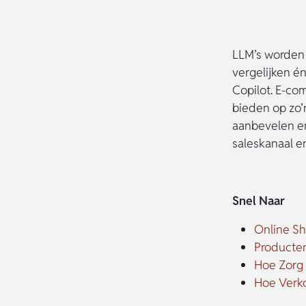
LLM’s worden
vergelijken é
Copilot. E-co
bieden op zo’
aanbevelen en
saleskanaal en
Snel Naar
Online S
Producte
Hoe Zorg 
Hoe Verk