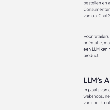
bestellen en 
Consumenten k
van o.a. Chat
Voor retailers
oriëntatie, m
een LLM kan n
product.
LLM’s A
In plaats van
webshops, nem
van check-out