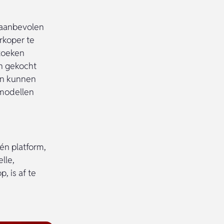
 aanbevolen
rkoper te
zoeken
n gekocht
ten kunnen
-modellen
één platform,
lle,
, is af te