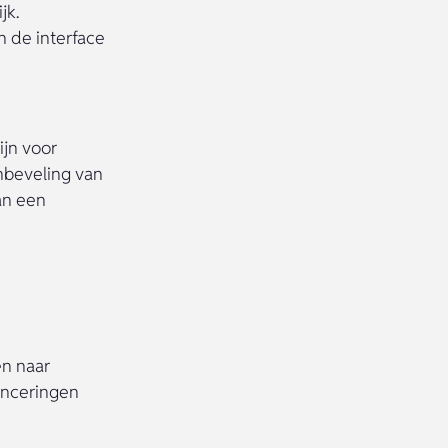
jk.
n de interface
ijn voor
anbeveling van
an een
en naar
anceringen