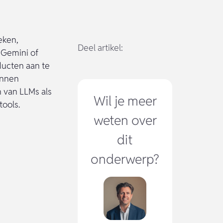
eken,
Deel artikel:
 Gemini of
ducten aan te
unnen
n van LLMs als
Wil je meer
tools.
weten over
dit
onderwerp?