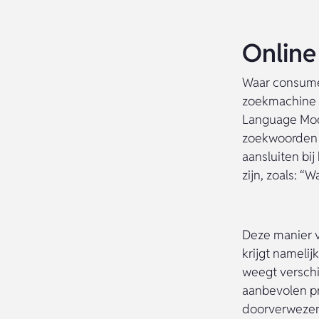
Online
Waar consume
zoekmachine z
Language Mode
zoekwoorden i
aansluiten bi
zijn, zoals: “
Deze manier v
krijgt nameli
weegt verschi
aanbevolen pr
doorverwezen 