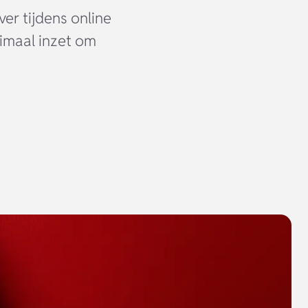
er tijdens online
imaal inzet om