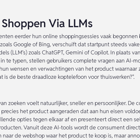
 Shoppen Via LLMs
nten eerder hun online shoppingsessies vaak begonnen b
oals Google of Bing, verschuift dat startpunt steeds vake
ls (LLM’s) zoals ChatGPT, Gemini of Copilot. In plaats van
n te typen, stellen gebruikers complete vragen aan AI-m
j hun wensen en verwachtingen van het product waarnaar 
Wat is de beste draadloze koptelefoon voor thuiswerken?".
an zoeken voelt natuurlijker, sneller en persoonlijker. De
jk precies het product aangeraden dat aan hun eisen voldo
llende opties tegen elkaar af en presenteert direct een se
oducten. Vanuit deze AI-tools wordt de consument direct
naar de webshop waar het product te koop is, maar anno