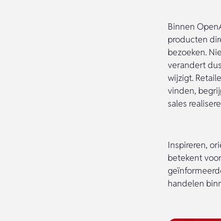
Binnen OpenAI
producten dir
bezoeken. Ni
verandert du
wijzigt. Reta
vinden, begri
sales realisere
Inspireren, or
betekent voor
geïnformeerde 
handelen binn