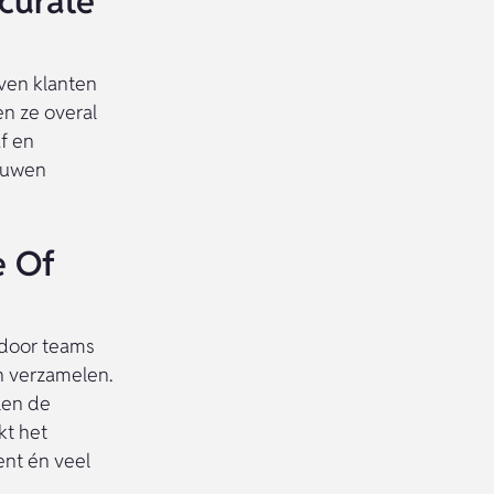
curate
ven klanten
ien ze overal
f en
rouwen
e Of
rdoor teams
n verzamelen.
len de
kt het
ent én veel