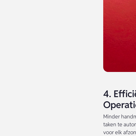
4. Effi
Operati
Minder handma
taken te auto
voor elk afzo