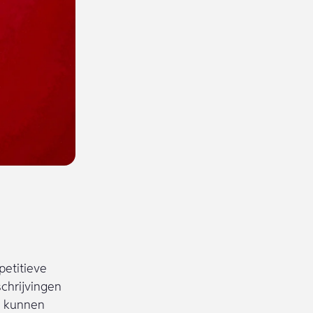
petitieve
chrijvingen
n, kunnen