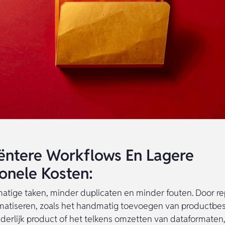
ciëntere Workflows En Lagere
onele Kosten:
tige taken, minder duplicaten en minder fouten. Door re
matiseren, zoals het handmatig toevoegen van productbes
nderlijk product of het telkens omzetten van dataformate