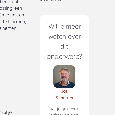
beurt dat
ossing: een
iëntie en een
r te lanceren,
Wil je meer
te nemen.
weten over
dit
onderwerp?
Jos
Schreurs
Laat je gegevens
 al je