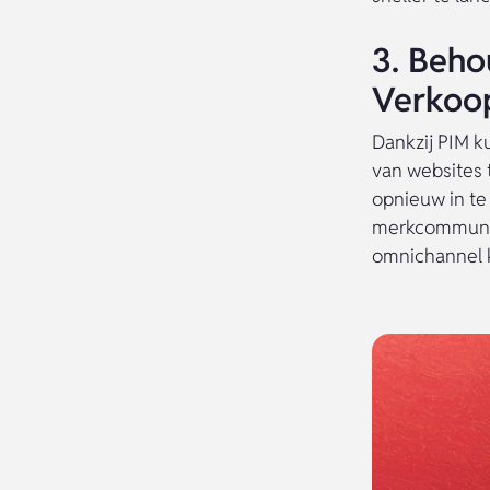
3. Beho
Verkoo
Dankzij PIM k
van websites 
opnieuw in te 
merkcommunic
omnichannel 