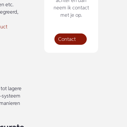
achter en dan
en etc.
neem ik contact
tegreerd,
met je op.
duct
Contact
tot lagere
M-systeem
 manieren