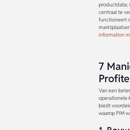
productdata; s
centraal te v
functioneert d
marktplaatsen.
information 
7 Mani
Profit
Van een beter
operationele 
biedt voordel
waarop PIM wa