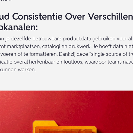
ud Consistentie Over Verschille
pkanalen:
un je dezelfde betrouwbare productdata gebruiken voor al 
tot marktplaatsen, catalogi en drukwerk. Je hoeft data nie
voeren of te formatteren. Dankzij deze “single source of trut
atie overal herkenbaar en foutloos, waardoor teams naa
kunnen werken.