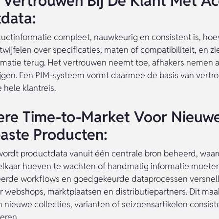
 Vertrouwen Bij De Klant Met Ac
data:
ctinformatie compleet, nauwkeurig en consistent is, hoe
 twijfelen over specificaties, maten of compatibiliteit, en z
rmatie terug. Het vertrouwen neemt toe, afhakers nemen a
ijgen. Een PIM-systeem vormt daarmee de basis van vert
hele klantreis.
lere Time-to-Market Voor Nieuw
aste Producten:
ordt productdata vanuit één centrale bron beheerd, waa
elkaar hoeven te wachten of handmatig informatie moete
erde workflows en goedgekeurde dataprocessen versnel
ar webshops, marktplaatsen en distributiepartners. Dit maa
nieuwe collecties, varianten of seizoensartikelen consist
ceren.