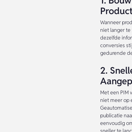
1. Bouw
Product
Wanneer produ
niet langer te
dezelfde info
conversies st
gedurende de 
2. Snel
Aangep
Met een PIM w
niet meer op 
Geautomatise
publicatie na
eenvoudig om 
sneller te lan