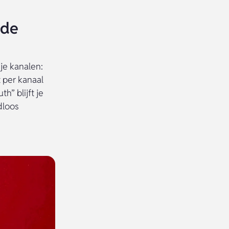
nde
je kanalen:
t per kanaal
h” blijft je
dloos