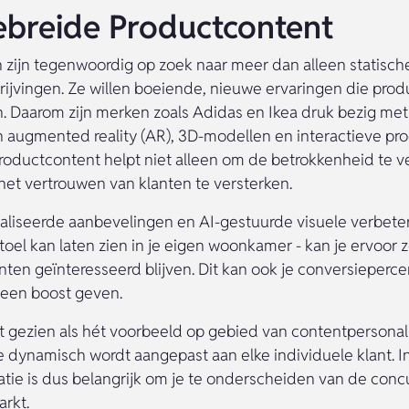
gebreide Productcontent
ijn tegenwoordig op zoek naar meer dan alleen statisch
ijvingen. Ze willen boeiende, nieuwe ervaringen die prod
. Daarom zijn merken zoals Adidas en Ikea druk bezig met
n augmented reality (AR), 3D-modellen en interactieve pro
roductcontent helpt niet alleen om de betrokkenheid te v
et vertrouwen van klanten te versterken.
liseerde aanbevelingen en AI-gestuurde visuele verbeter
toel kan laten zien in je eigen woonkamer - kan je ervoor 
anten geïnteresseerd blijven. Dit kan ook je conversieperc
t een boost geven.
gezien als hét voorbeeld op gebied van contentpersonali
dynamisch wordt aangepast aan elke individuele klant. I
atie is dus belangrijk om je te onderscheiden van de concu
rkt.