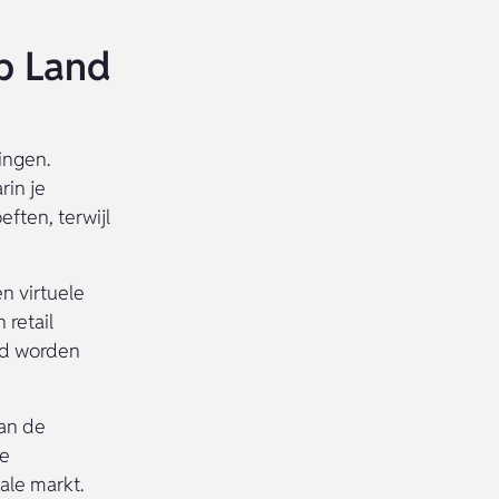
p Land
ingen.
rin je
ften, terwijl
n virtuele
 retail
ld worden
van de
de
ale markt.