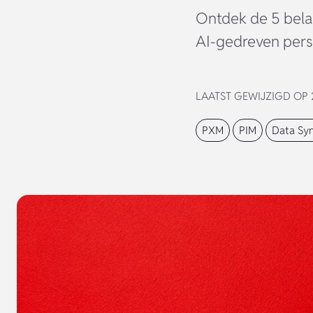
Ontdek de 5 bela
AI-gedreven perso
LAATST GEWIJZIGD OP 2
PXM
PIM
Data Syn