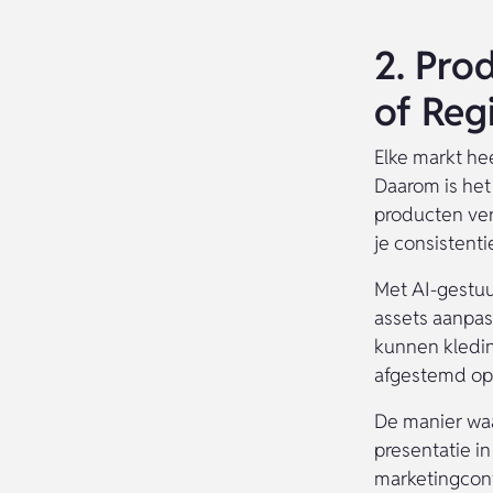
2. Pro
of Reg
Elke markt he
Daarom is het
producten ver
je consistent
Met AI-gestuur
assets aanpass
kunnen kledin
afgestemd op
De manier waa
presentatie i
marketingcont