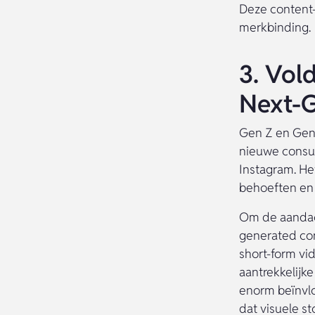
Deze content-
merkbinding.
3. Vol
Next-
Gen Z en Gen 
nieuwe consum
Instagram. He
behoeften en
Om de aandach
generated con
short-form vid
aantrekkelijk
enorm beïnvlo
dat visuele st