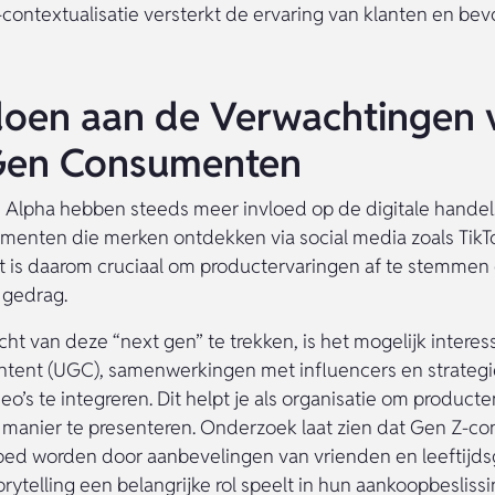
contextualisatie versterkt de ervaring van klanten en bev
doen aan de Verwachtingen 
Gen Consumenten
Alpha hebben steeds meer invloed op de digitale handel. 
enten die merken ontdekken via social media zoals TikT
t is daarom cruciaal om productervaringen af te stemmen
 gedrag.
t van deze “next gen” te trekken, is het mogelijk interes
tent (UGC), samenwerkingen met influencers en strateg
eo’s te integreren. Dit helpt je als organisatie om product
e manier te presenteren. Onderzoek laat zien dat Gen Z-
ed worden door aanbevelingen van vrienden en leeftijds
orytelling een belangrijke rol speelt in hun aankoopbeslis