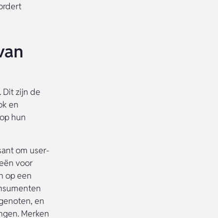
ordert
van
Dit zijn de
ok en
 op hun
sant om user-
ieën voor
en op een
consumenten
genoten, en
singen. Merken