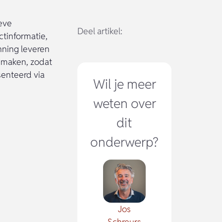
eve
Deel artikel:
tinformatie,
nning leveren
 maken, zodat
senteerd via
Wil je meer
weten over
dit
onderwerp?
Jos
Schreurs