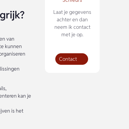
grijk?
Laat je gegevens
achter en dan
neem ik contact
met je op.
ren van
 te kunnen
organiseren
Contact
lissingen
ls,
enteren kan je
jven is het