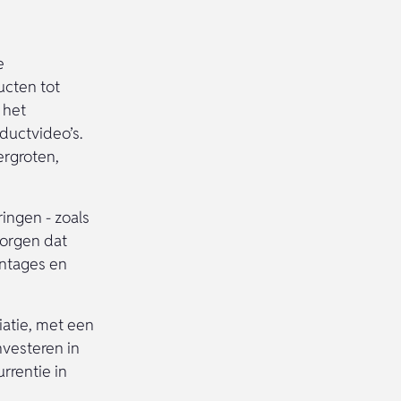
e
ucten tot
 het
ductvideo’s.
ergroten,
ingen - zoals
zorgen dat
entages en
atie, met een
nvesteren in
rrentie in