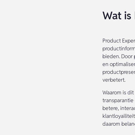
Wat is
Product Exper
productinform
bieden. Door 
en optimalise
productpresen
verbetert.
Waarom is dit
transparantie
betere, inter
klantloyailite
daarom belang