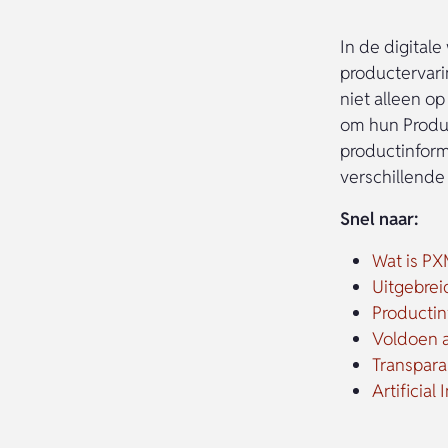
In de digital
productervari
niet alleen o
om hun Produc
productinforma
verschillende
Snel naar:
Wat is PX
Uitgebrei
Productin
Voldoen 
Transpar
Artificial