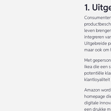
1. Uit
Consumenten z
productbeschr
leven brengen
integreren va
Uitgebreide p
maar ook om h
Met gepersona
Ikea die een s
potentiële kl
klantloyalitei
Amazon wordt 
homepage die 
digitale innov
een drukke ma