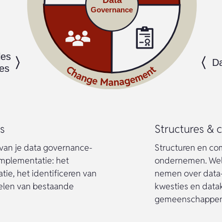
ds
Structures & 
 van je data governance-
Structuren en co
 implementatie: het
ondernemen. Wel
ie, het identificeren van
nemen over data-
delen van bestaande
kwesties en datak
gemeenschappen v